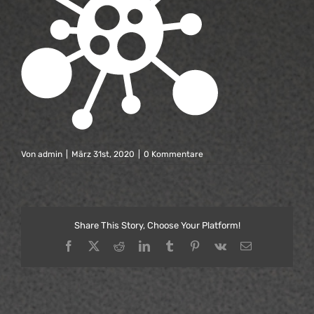
Von
admin
|
März 31st, 2020
|
0 Kommentare
Share This Story, Choose Your Platform!
Facebook
X
Reddit
LinkedIn
Tumblr
Pinterest
Vk
E-
Mail